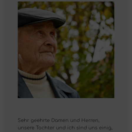
"
"
Sehr geehrte Damen und Herren,
Liebe P
rzlich
unsere Tochter und ich sind uns einig,
wir mö