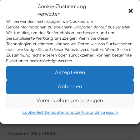
Cookie-Zustimmung
Gibt es eine Vertretung, wenn meine
verwalten
Betreuungskraft krank bzw. im Urlaub ist?
Wir verwenden Technologien wie Cookies, um
Geräteinformationen zu speichern und/oder darauf zuzugreifen.
Wir tun dies, um das Surferlebnis zu verbessern und um
personalisierte Werbung anzuzeigen. Wenn Sie diesen
Technologien zustimmen, können wir Daten wie das Surfverhalten
oder eindeutige IDs auf dieser Website verarbeiten. Wenn Sie Ihre
Zustimmung nicht erteilen oder zurückziehen, können bestimmte
Funktionen beeinträchtigt werden.
Akzeptieren
Jetzt unverbindlich anfragen
Wir freuen uns auf Ihre Anfrage und werden diese
Ablehnen
schnellstmöglich bearbeiten. In dringenden
Voreinstellungen anzeigen
Fällen oder bei jeglicher Art von Fragen, rufen
Sie uns gerne an.
Cookie-Richtlinie
Datenschutzerklärung
Impressum
Vorname (Pflichtfeld)