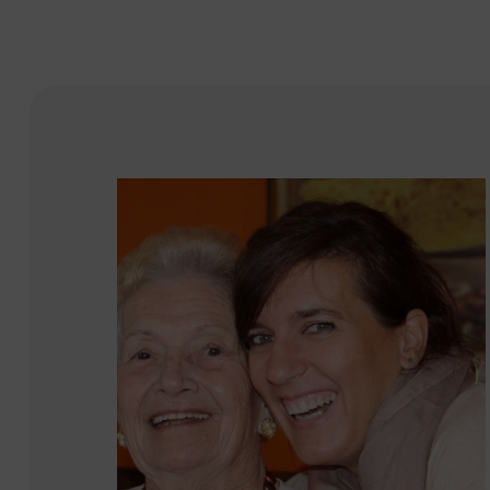
durch Dich
erstützung
zeitig
lem die
elen Dank.