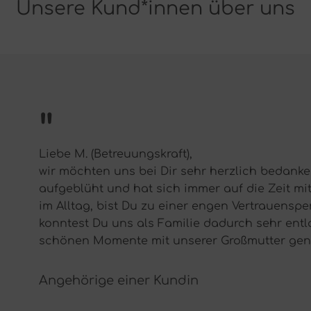
Unsere Kund*innen über uns
"
Sehr geehrte Damen und Herren,
unsere Tochter und ich sind uns einig, dass w
Ihren Mitarbeitern außerordentlich überzeugt s
einwandfreien und liebevollen Umgang sowohl 
Mein Haushalt wurde stets zu meiner vollsten
weitergeführt. Ein großes Lob an das gesamte 
Kunde