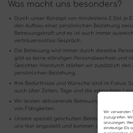
Was macht uns besonders?
Durch unser Konzept von mindestens 2 Std. je E
den Aufbau einer persönlichen Beziehung zwi
Betreuungskraft und es ist auch immer ausreich
vertrauensvolles Gespräch.
Die Betreuung wird immer durch dieselbe Perso
gibt es keine ständigen Personalwechsel und n
Gesichter. Hierdurch stärken wir zusätzlich den
persönlichen Beziehung.
Ihre Bedürfnisse und Wünsche sind im Fokus. S
auch über Zeiten, Tage und die erbrachten Lei
Wir leisten aktivierende Betreuung, somit ist un
von Fähigkeiten.
Wir verwenden 
zuzugreifen. Wi
Unsere speziell geschulten Betreuungskräfte si
anzuzeigen. Wen
uns fest angestellt und kommen aus der Umge
eindeutige IDs 