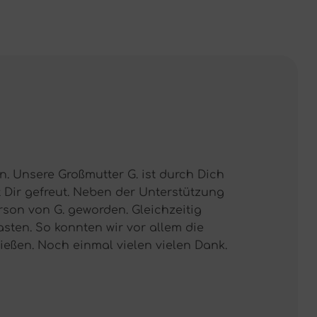
ir von Ihrer Leistung und insbesondere
ind. Frau N. (Betreuungskraft) hat einen
mit meiner Tochter als auch mit mir.
 Zufriedenheit und in meinem Sinne
PflegeKoala-Team!