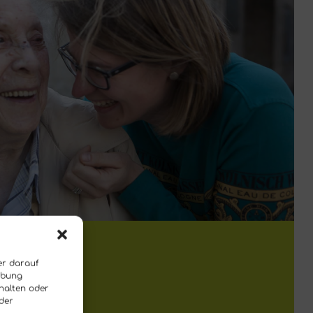
er darauf
erbung
halten oder
oder