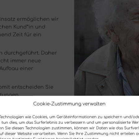
insatz ermöglichen wir
schen Kund*in und
end Zeit für ein
n durchgeführt. Daher
icht immer neue
 Aufbau einer
omit entscheiden Sie
stungen.
Cookie-Zustimmung verwalten
ser Ziel die Erhaltung
Technologien wie Cookies, um Geräteinformationen zu speichern und/od
r tun dies, um das Surferlebnis zu verbessern und um personalisierte W
nd deutschsprachig, bei
n Sie diesen Technologien zustimmen, können wir Daten wie das Surfver
bung.
auf dieser Website verarbeiten. Wenn Sie Ihre Zustimmung nicht erteilen 