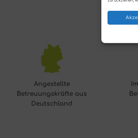
zurückziehen, k
Akze
Angestellte
Im
Betreuungskräfte aus
Be
Deutschland