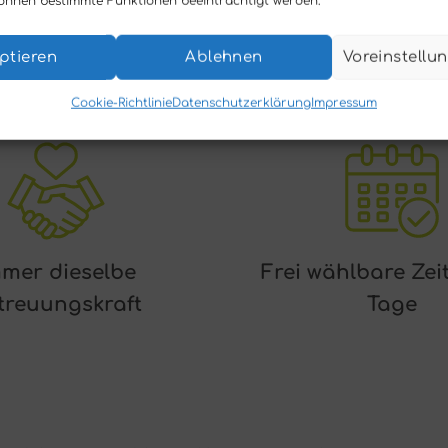
önnen bestimmte Funktionen beeinträchtigt werden.
ptieren
Ablehnen
Voreinstellu
Cookie-Richtlinie
Datenschutzerklärung
Impressum
mer dieselbe
Frei wählbare Zei
treuungskraft
Tage