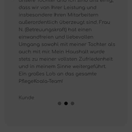
rzlich
unsere Tochter und ich sind uns einig,
wir mö
ist
dass wir von Ihrer Leistung und
Verwalt
sich
insbesondere Ihren Mitarbeitern
(Betreu
t.
außerordentlich überzeugt sind. Frau
bedank
tag,
N. (Betreuungskraft) hat einen
unsere
einwandfreien und liebevollen
und ha
den.
Umgang sowohl mit meiner Tochter als
auch e
s
auch mit mir. Mein Haushalt wurde
Vertre
 So
stets zu meiner vollsten Zufriedenheit
immer 
nen
und in meinem Sinne weitergeführt.
war ins
r
Ein großes Lob an das gesamte
tolle P
elen
PflegeKoala-Team!
Bewegu
und au
Kunde
Famili