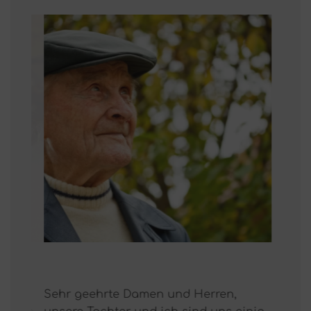
"
"
Sehr geehrte Damen und Herren,
Liebe P